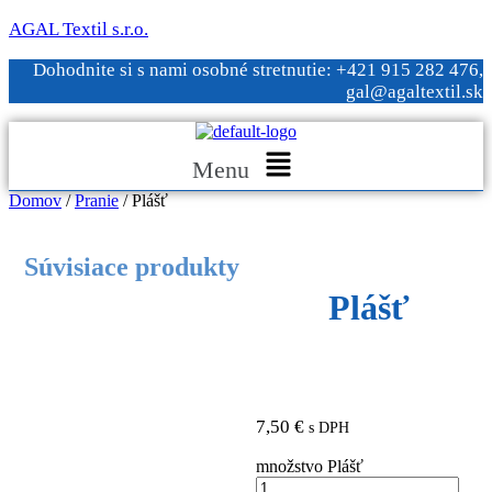
AGAL Textil s.r.o.
Dohodnite si s nami osobné stretnutie: +421 915 282 476,
gal@agaltextil.sk
Menu
Domov
/
Pranie
/ Plášť
Súvisiace produkty
Plášť
7,50
€
s DPH
množstvo Plášť