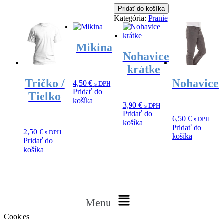
Pridať do košíka
Kategória:
Pranie
Mikina
Nohavice
krátke
Tričko /
Nohavice
4,50
€
s DPH
Pridať do
Tielko
košíka
3,90
€
s DPH
Pridať do
6,50
€
s DPH
košíka
Pridať do
2,50
€
s DPH
košíka
Pridať do
košíka
Menu
Cookies